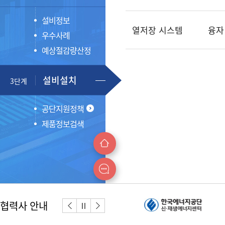
설비정보
열저장 시스템
융자
우수사례
예상절감량산정
설비설치
3단계
공단지원정책
제품정보검색
협력사 안내
이전버튼
다음버튼
정지