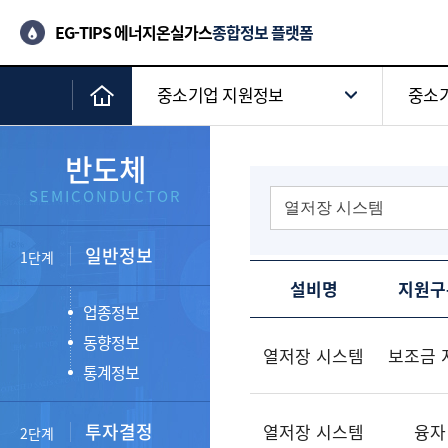
EG-TIPS 에너지온실가스
종합정보 플랫폼
중소기업 지원정보
중소기
반도체
SEMICONDUCTOR
일반정보
1단계
설비명
지원구
업종정보
동향정보
열저장 시스템
보조금 
통계정보
투자결정
열저장 시스템
융자
2단계