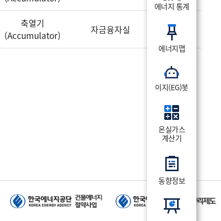
에너지 통계
축열기
상세보기
자금융자실
(Accumulator)
에너지맵
이지(EG)봇
온실가스
계산기
동향정보