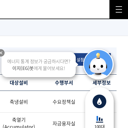
설정으로 돌아가기
에너지 통계 정보가 궁금하시다면?
이지(EG)봇
에게 물어보세요!
대상설비
수행부서
세부정보
상세보기
축냉설비
수요정책실
축열기
상세보기
자금융자실
(Accumulator)
100대