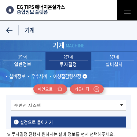
EG-TIPS 에너지온실가스
종합정보 플랫폼
기계
기계
MACHINE
1단계
2단계
3단계
일반정보
투자결정
설비설치
설비정보
우수사례
예상절감량산정
메인으로
커뮤니티
설정으로 돌아가기
※ 투자결정 진행시 원하시는 설비 정보를 먼저 선택해주세요.