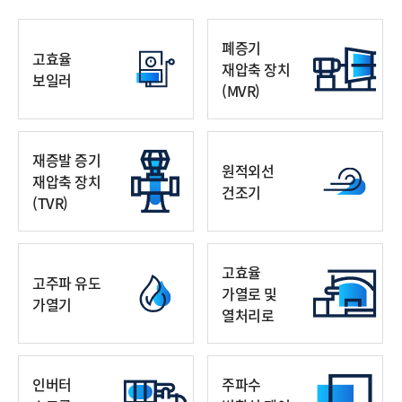
폐증기
고효율
재압축 장치
보일러
(MVR)
재증발 증기
원적외선
재압축 장치
건조기
(TVR)
고효율
고주파 유도
가열로 및
가열기
열처리로
인버터
주파수