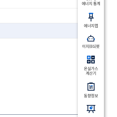
에너지 통계
에너지맵
이지(EG)봇
온실가스
계산기
동향정보