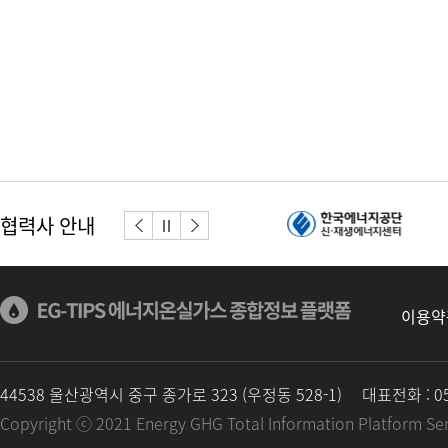
협력사 안내
이전버튼
다음버튼
정지
이용약
44538 울산광역시 중구 종가로 323 (우정동 528-1)
대표전화 : 05
Copyright ⓒ 2021 Energy GHG Total Information Platform Serv