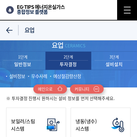
EG-TIPS 에너지온실가스
종합정보 플랫폼
요업
요업
CERAMICS
1단계
2단계
3단계
일반정보
투자결정
설비설치
설비정보
우수사례
예상절감량산정
메인으로
커뮤니티
※ 투자결정 진행시 원하시는 설비 정보를 먼저 선택해주세요.
보일러/스팀
냉동(냉수)
시스템
시스템