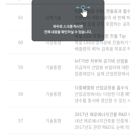
친환경빌딩 구현, 연돌효과 필수고
61
감축기술
연돌효과 대응기술의 세 번째 파트
냉난방 등을 모두 포함하는 공조기술
독일 LED 조명시장 진출 Tip
60
시장동향
독일 LED조명시장에 진출하기 위해
배출량의 40% 감축을 목표로 하고 
IoT기반 저부하 공기비 산업용 보
59
기술동향
지금까지 산업용 보일러에 대한 기술
집중돼있다. 실제 산업현장에서 필요
다중폐열원 산업공정용 흡수식 히
58
기술동향
산업공정에서는 다양한 다중 폐열원
냉수를 동시에 생산할 수 있는 시스템
2017년 제로에너지건물 R&D 대
57
기술동향
내년 제로에너지건축물 인증제 시행
2017년도 관련 R&D도 눈에 띄게 