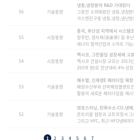
냉동,냉장분야 R&D 기대된다
56
기술동향
그동안 소외돼왔던 냉동,냉장분야 
가스엔진구동 냉동,냉장,냉난방(고온
중국, 후난성 지역에서 시스템조명
55
시장동향
창주탄, 장자제(張家界) 등 후난
에너지 절약산업과 스마트 기능을 활
멕시코, 그린빌딩 성장세에 고효율
54
시장동향
멕시코 건설시장 규모는 2013년 이
265억 원)로 전년대비 4% 성장했다.
해수열, 신재생E 패러다임 재정립
53
기술동향
해양수산부와 선박해양플랜트연구소는
활용의 새로운 패러다임을 제시했다.
댄포스러닝, 탄화수소·CO₂냉매, 
52
기술동향
몬트리올 협정과 교토의정서 그리고 
그리고 HFC, 최근 HFO냉매까지 새
1
2
3
4
5
6
7