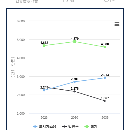
연평균증가율
1.01%
3.21%
Chart
6,000
Line chart with 3 lines.
View as data table, Chart
The chart has 1 X axis displaying categories.
4,879
4,879
5,000
4,662
4,662
4,580
4,580
The chart has 1 Y axis displaying ( 단위 : 만톤 
4,000
)
(
단
위
:
만
톤
2,913
2,913
3,000
2,701
2,701
2,243
2,243
2,178
2,178
2,000
1,667
1,667
1,000
2023
2030
2036
도시가스용
발전용
합계