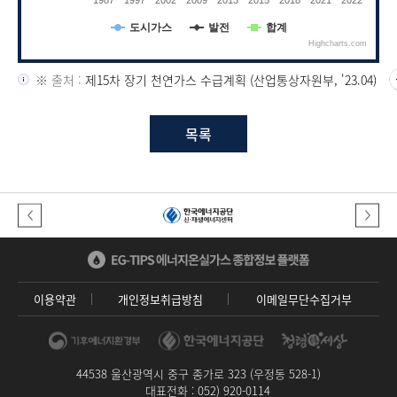
1987
1997
2002
2009
2013
2015
2018
2021
2022
도시가스
발전
합계
Highcharts.com
End of interactive chart.
※ 출처 :
제15차 장기 천연가스 수급계획 (산업통상자원부, '23.04)
목록
이전버튼
다음버튼
이용약관
개인정보취급방침
이메일무단수집거부
44538 울산광역시 중구 종가로 323 (우정동 528-1)
대표전화 : 052) 920-0114