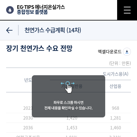
EG-TIPS 에너지온실가스
종합정보 플랫폼
천연가스 수급계획 (14차)
장기 천연가스 수요 전망
엑셀다운로드
(단위 : 만톤)
도시가스용(A)
년도
가정·일반용
산업용
2023
1,275
968
2030
1,420
1,281
2036
1,453
1,460