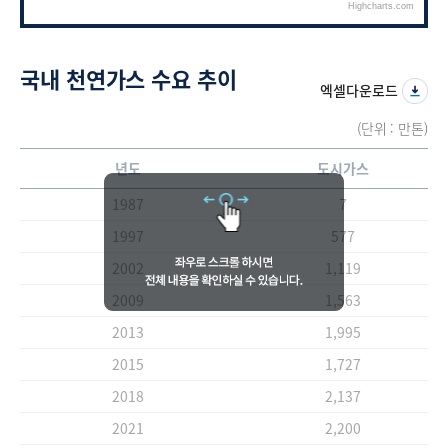
Highcharts.com
End of interactive chart.
국내 천연가스 수요 추이
엑셀다운로드
(단위 : 만톤)
년도
도시가스
1987
7
1997
577
2002
1,119
2009
1,563
2013
1,995
2015
1,727
2018
2,137
2021
2,200