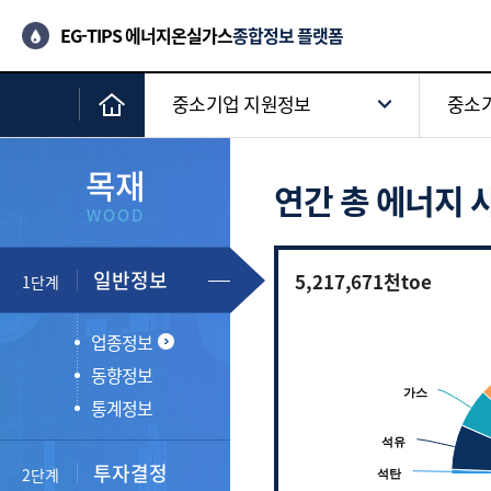
EG-TIPS 에너지온실가스
종합정보 플랫폼
중소기업 지원정보
중소기
목재
연간 총 에너지 
WOOD
일반정보
5,217,671천toe
1단계
Chart
Pie chart with 6 sli
업종정보
View as data table, Chart
동향정보
가스
가스
통계정보
석유
석유
투자결정
2단계
석탄
석탄