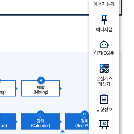
에너지 통계
Highcharts.com
ctive chart.
에너지맵
이지(EG)봇
온실가스
계산기
동향정보