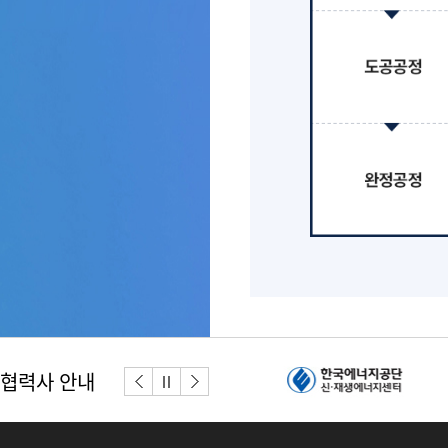
협력사 안내
이전버튼
다음버튼
정지