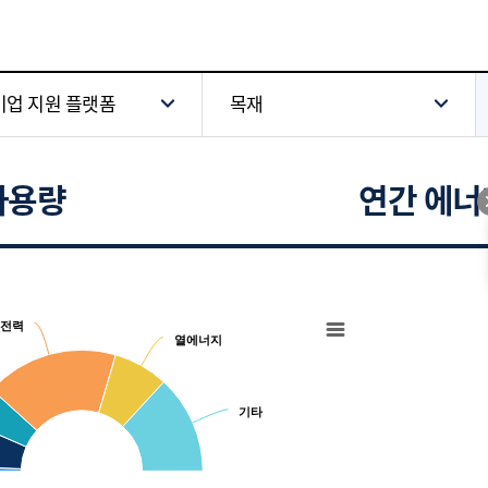
업 지원 플랫폼
목재
사용량
연간 에너
Chart
전력
전력
ces.
Pie chart wit
열에너지
열에너지
View as data table, 
기타
기타