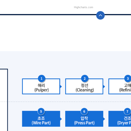
Highcharts.com
chart.
End of intera