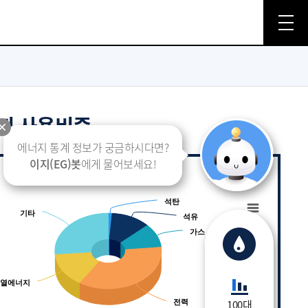
지 사용비중
에너지 통계 정보가 궁금하시다면?
이지(EG)봇
에게 물어보세요!
석탄
석탄
h 6 slices.
기타
기타
석유
석유
Chart
가스
가스
열에너지
열에너지
100대
전력
전력