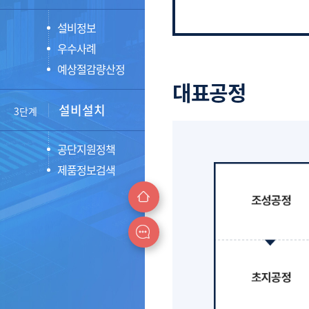
설비정보
End of interactive 
우수사례
예상절감량산정
대표공정
설비설치
3단계
공단지원정책
제품정보검색