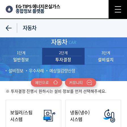
EG-TIPS 에너지온실가스
종합정보 플랫폼
자동차
자동차
CAR
1단계
2단계
3단계
일반정보
투자결정
설비설치
설비정보
우수사례
예상절감량산정
메인으로
커뮤니티
※ 투자결정 진행시 원하시는 설비 정보를 먼저 선택해주세요.
보일러/스팀
냉동(냉수)
시스템
시스템