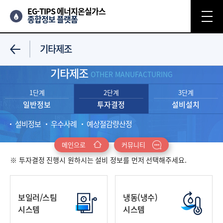
EG-TIPS 에너지온실가스
종합정보 플랫폼
기타제조
기타제조
OTHER MANUFACTURING
1단계
2단계
3단계
일반정보
투자결정
설비설치
설비정보
우수사례
예상절감량산정
메인으로
커뮤니티
※ 투자결정 진행시 원하시는 설비 정보를 먼저 선택해주세요.
보일러/스팀
냉동(냉수)
시스템
시스템