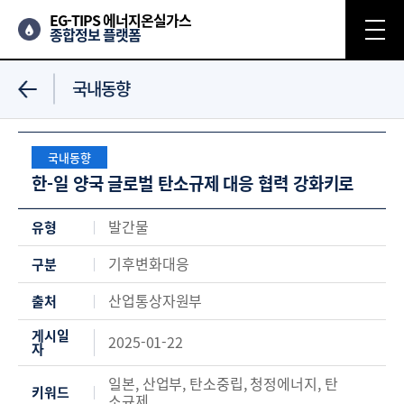
EG-TIPS 에너지온실가스
종합정보 플랫폼
국내동향
국내동향
한-일 양국 글로벌 탄소규제 대응 협력 강화키로
발간물
유형
기후변화대응
구분
산업통상자원부
출처
게시일
2025-01-22
자
일본, 산업부, 탄소중립, 청정에너지, 탄
키워드
소규제