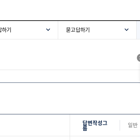
답하기
묻고답하기
답변작성그
일반
룹