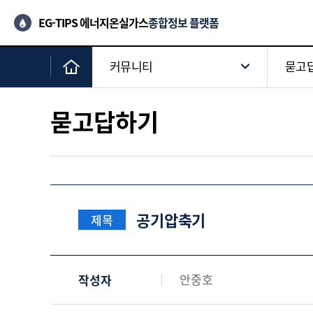
EG-TIPS 에너지온실가스
종합정보 플랫폼
커뮤니티
묻고
묻고답하기
공기압축기
제목
안중호
작성자