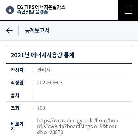
EG-TIPS 에너지온실가스
종합정보 플랫폼
통계보고서
2021년 에너지사용량 통계
관리자
작성자
2022-08-03
작성일
출처
709
조회
https://www.energy.or.kr/front/boa
바로가
rd/View9.do?boardMngNo=9&boar
기
dNo=23670