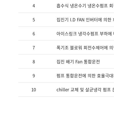
4
흡수식 냉온수기 냉온수펌프 
5
집진기 I.D FAN 인버터에 의
6
아이스링크 냉각수펌프 부하에
7
폭기조 블로워 회전수제어에 의
8
집진 배기 Fan 통합운전
9
펌프 통합운전에 의한 효율극대
10
chiller 교체 및 살균냉각 펌