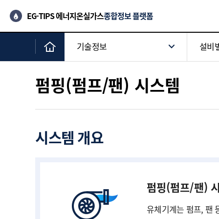
EG-TIPS 에너지온실가스
종합정보 플랫폼
기술정보
설비
펌핑(펌프/팬) 시스템
시스템 개요
펌핑(펌프/팬) 
유체기계는 펌프, 팬