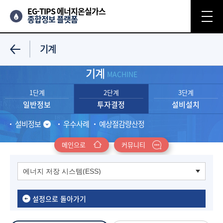
EG-TIPS 에너지온실가스
종합정보 플랫폼
기계
기계
MACHINE
1단계
2단계
3단계
일반정보
투자결정
설비설치
설비정보
우수사례
예상절감량산정
메인으로
커뮤니티
설정으로 돌아가기