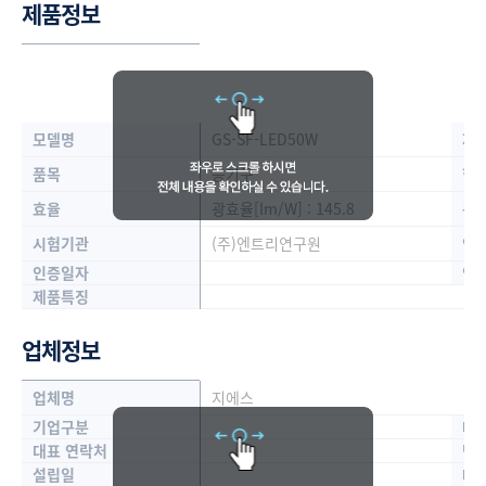
제품정보
모델명
GS-SF-LED50W
제
품목
등기구
형
효율
광효율[lm/W] : 145.8
용
시험기관
(주)엔트리연구원
인
인증일자
인
제품특징
업체정보
업체명
지에스
기업구분
대
대표 연락처
담
설립일
대