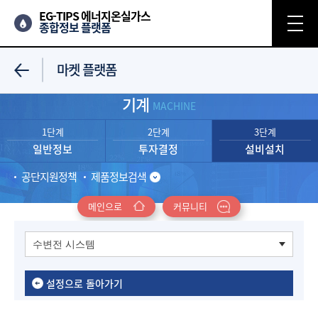
EG-TIPS 에너지온실가스
종합정보 플랫폼
마켓 플랫폼
기계
MACHINE
1단계
2단계
3단계
일반정보
투자결정
설비설치
공단지원정책
제품정보검색
메인으로
커뮤니티
설정으로 돌아가기