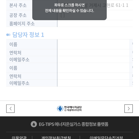
본사 주소
[ 53253 ] 경남 거제시 고현로 61-1 1
공장 주소
[ ]
홈페이지 주소
담당자 정보 1
이름
담
연락처
팩
이메일주소
SN
이름
담
연락처
팩
이메일주소
SN
이전버튼
다음버튼
이용약관
개인정보취급방침
이메일무단수집거부