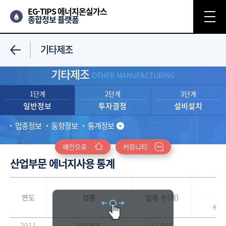
EG-TIPS 에너지온실가스
종합정보 플랫폼
기타제조
기타제조
OTHER MANUFACTURING
1단계
2단계
3단계
일반정보
투자결정
설비설치
업종정보
동향정보
통계정보
메인으로
커뮤니티
산업부문 에너지사용 통계
연도
업종
업체 수(개)
석탄
2011
기타제조
11,045
2.