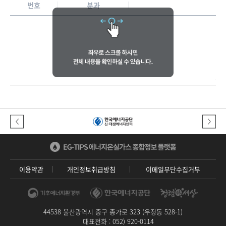
번호
분과
토론
이전버튼
다음버튼
이용약관
개인정보취급방침
이메일무단수집거부
44538 울산광역시 중구 종가로 323 (우정동 528-1)
대표전화 : 052) 920-0114