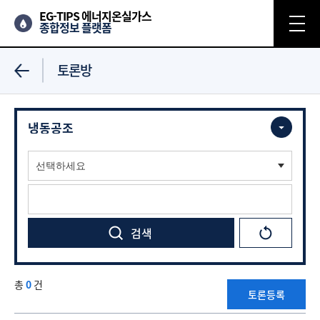
EG-TIPS 에너지온실가스
종합정보 플랫폼
토론방
총
0
건
토론등록