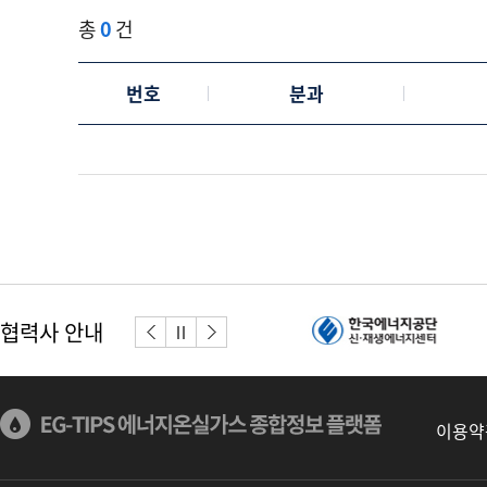
총
0
건
번호
분과
협력사 안내
이전버튼
다음버튼
정지
이용약