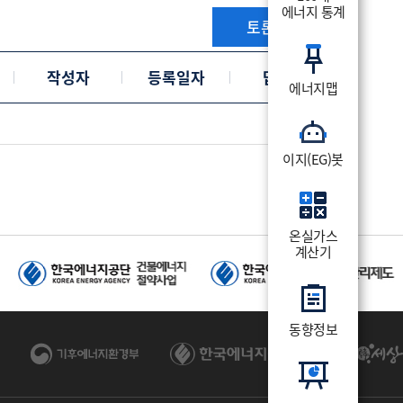
에너지 통계
토론등록
작성자
등록일자
답변수
에너지맵
이지(EG)봇
온실가스
계산기
동향정보