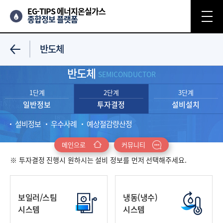
EG-TIPS 에너지온실가스
종합정보 플랫폼
반도체
반도체
SEMICONDUCTOR
1단계
2단계
3단계
일반정보
투자결정
설비설치
설비정보
우수사례
예상절감량산정
메인으로
커뮤니티
※ 투자결정 진행시 원하시는 설비 정보를 먼저 선택해주세요.
보일러/스팀
냉동(냉수)
시스템
시스템