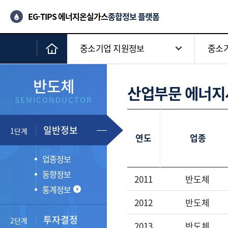
EG-TIPS 에너지온실가스
종합정보 플랫폼
중소기업 지원정보
중소기
반도체
산업부문 에너지
SEMICONDUCTOR
일반정보
1단계
연도
업종
업종정보
동향정보
2011
반도체
통계정보
2012
반도체
투자결정
2단계
2013
반도체