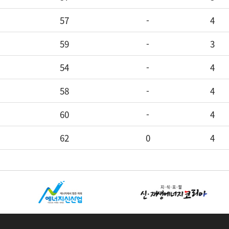
57
-
4
59
-
3
54
-
4
58
-
4
60
-
4
62
0
4