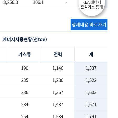
3,256.3
106.1
-
4,272.5
KEA 에너지
온실가스 통계
상세내용 바로가기
에너지사용현황(천toe)
가스류
전력
계
190
1,146
1,337
235
1,286
1,522
236
1,367
1,603
234
1,437
1,671
254
1,534
1,791