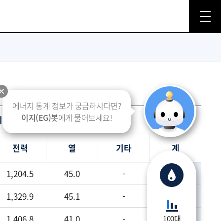
에너지 통계 정보가 궁금하시다면?
이지(EG)봇
에게 물어보세요!
사용현황(천toe)
전력
열
기타
계
1,204.5
45.0
-
1,456.9
1,329.9
45.1
-
1,623.5
1,406.8
41.0
-
1,694.8
100대