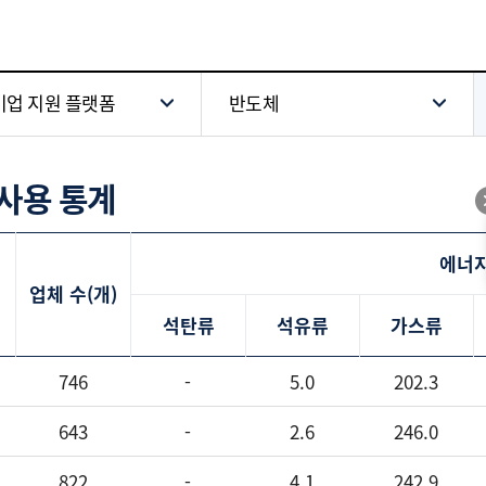
업 지원 플랫폼
반도체
사용 통계
에너지
업체 수(개)
석탄류
석유류
가스류
746
-
5.0
202.3
643
-
2.6
246.0
822
-
4.1
242.9