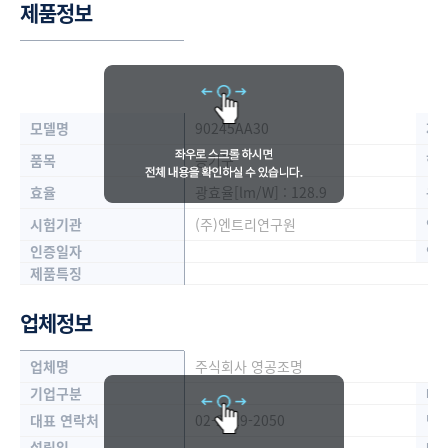
제품정보
모델명
90245AA30
제
품목
등기구
형
효율
광효율[lm/W] : 128.9
용
시험기관
(주)엔트리연구원
인
인증일자
인
제품특징
업체정보
업체명
주식회사 영공조명
기업구분
대
대표 연락처
02-2629-2050
담
설립일
대