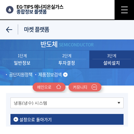
EG-TIPS 에너지온실가스
종합정보 플랫폼
마켓 플랫폼
반도체
SEMICONDUCTOR
1단계
2단계
3단계
일반정보
투자결정
설비설치
공단지원정책
제품정보검색
메인으로
커뮤니티
설정으로 돌아가기