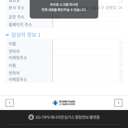
본사 주소
[ 150-105 ] 서울시 영등포구 양평로 146
공장 주소
[ ]
홈페이지 주소
담당자 정보 1
이름
담
연락처
팩
이메일주소
SN
이름
담
연락처
팩
이메일주소
SN
이전버튼
다음버튼