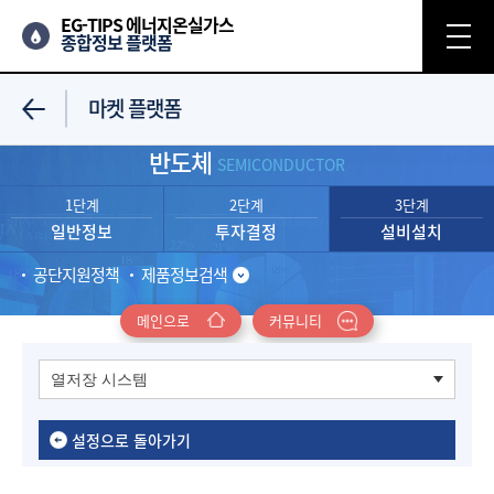
EG-TIPS 에너지온실가스
종합정보 플랫폼
마켓 플랫폼
반도체
SEMICONDUCTOR
1단계
2단계
3단계
일반정보
투자결정
설비설치
공단지원정책
제품정보검색
메인으로
커뮤니티
설정으로 돌아가기