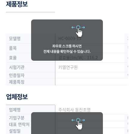
제품정보
모델명
HC-0009-T5
제
품목
등기구
형
효율
광효율[lm/W] : 116.2
용
시험기관
키엘연구원
인
인증일자
인
제품특징
업체정보
업체명
주식회사 동진조명
기업구분
대
대표 연락처
담
설립일
대