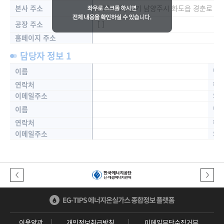
본사 주소
[ 12189 ] 경기 남양주시 화도읍 경춘로 
공장 주소
[ ]
홈페이지 주소
담당자 정보 1
이름
담
연락처
팩
이메일주소
SN
이름
담
연락처
팩
이메일주소
SN
이전버튼
다음버튼
이용약관
개인정보취급방침
이메일무단수집거부