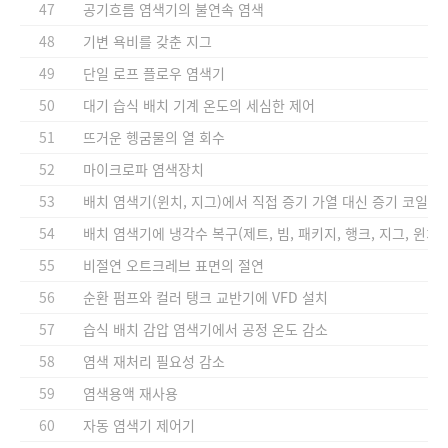
47
공기흐름 염색기의 불연속 염색
48
기변 욕비를 갖춘 지그
49
단일 로프 플로우 염색기
50
대기 습식 배치 기계 온도의 세심한 제어
51
뜨거운 헹굼물의 열 회수
52
마이크로파 염색장치
53
배치 염색기(윈치, 지그)에서 직접 증기 가열 대신 증기 코일 사
54
배치 염색기에 냉각수 복구(제트, 빔, 패키지, 행크, 지그, 윈치)
55
비절연 오트크레브 표면의 절연
56
순환 펌프와 컬러 탱크 교반기에 VFD 설치
57
습식 배치 감압 염색기에서 공정 온도 감소
58
염색 재처리 필요성 감소
59
염색용액 재사용
60
자동 염색기 제어기