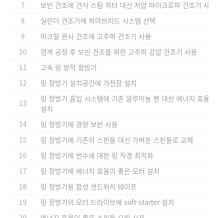
7
보빈 건조에 건식 스팀 히터 대신 저압 마이크로파 건조기 사용
8
실린더 건조기에 하이브리드 시스템 선택
9
아크릴 원사 건조에 고주파 건조기 사용
10
염색 공정 후 보빈 건조를 위한 고주파 감압 건조기 사용
11
고속 링 방적 정방기
12
링 정방기 설치공간에 가천장 설치
링 정방기 흡입 시스템에 기존 알루미늉 팬 대신 에너지 효율이 좋은
13
설치
14
링 정방기에 경량 보빈 사용
15
링 정방기에 기존의 스핀들 대신 가벼운 스핀들로 교체
16
링 정방기에 번수에 대한 링 직경 최적화
17
링 정방기에 에너지 효율이 좋은 모터 설치
18
링 정방기용 합성 샌드위치 테이프
19
링 정방기의 모터 드라이브에 soft-starter 설치
20
에너지 효율이 좋은 스핀들 오일 사용