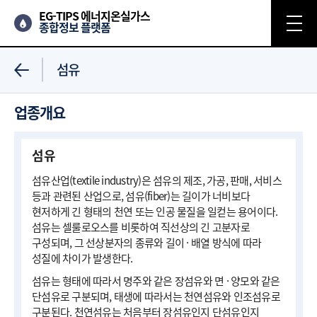
EG-TIPS 에너지온실가스
종합정보 플랫폼
섬유
업종개요
섬유
섬유산업(textile industry)은 섬유의 제조, 가공, 판매, 서비스
등과 관련된 산업으로, 섬유(fiber)는 길이가 너비보다
현저하게 긴 형태의 천연 또는 인공 물질을 일컫는 용어이다.
섬유는 셀룰로오스를 비롯하여 직선상의 긴 고분자로
구성되며, 그 선상분자의 종류와 길이 · 배열 방식에 따라
성질에 차이가 발생한다.
섬유는 형태에 따라서 명주와 같은 장섬유와 면 · 양모와 같은
단섬유로 구분되며, 태생에 따라서는 천연섬유와 인조섬유로
구분된다. 천연섬유는 처음부터 장섬유인지 단섬유인지