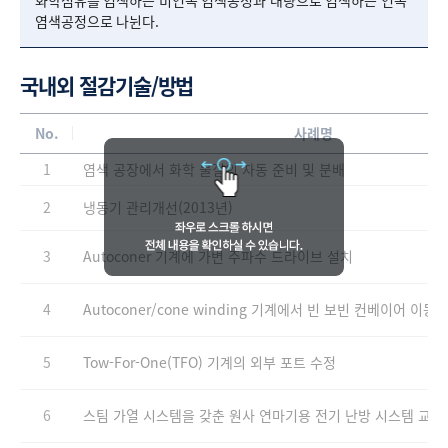
화학섬유를 염색하는 비연속 염색공정과 대량으로 염색하는 연속
염색공정으로 나뉜다.
국내외 절감기술/방법
No.
사례명
1
염색 공장에서 화학 물질의 자동 준비 및 분배
2
냉동기 관리개선(2013년)
3
Autoconer 기계에 가변 주파수 드라이브 설치
4
Autoconer/cone winding 기계에서 빈 보빈 컨베이어 이
5
Tow-For-One(TFO) 기계의 외부 포트 수정
6
스팀 가열 시스템을 갖춘 원사 연마기용 전기 난방 시스템 교체