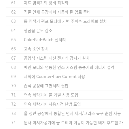
61
제트 염색기의 장비 최적화
62
직물 인쇄 공장에서 자동화 된 염료 준비
63
톱 염색기 펌프 모터에 가변 주파수 드라이브 설치
64
헹굼물 온도 감소
65
Cold-Pad-Batch 전처리
66
고속 소면 장치
67
공압식 시스템 대신 전자식 감지기 설치
68
메인 모터와 연동한 연소 시스템 송풍기의 에너지 절약
69
세척에 Counter-flow Current 사용
70
습식 공정에 표면처리 결합
71
연속 세탁기에 물 가열 사용 도입
72
연속 세탁기에 사용시점 난방 도입
73
울 정련 공장에서 통합된 먼지 제거/그리스 복구 순환 사용
74
원사 머서가공기에 물 트레이 이동이 가능한 배기 후드팬 가동