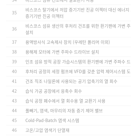
비스코스 탈기에서 저압 증기기반 진공 이젝터 대신 에너지 효
35
증기기반 진공 이젝터
비스코스 섬유 생산의 후처리 건조를 위한 환기팬에 가변 주파수
36
설치
37
용액방사식 고속제사 장치 (우레탄 폴리머 이외)
38
용해제 모터에 가변 주파수 드라이브 설치
39
인조 섬유 방적 공장 가습시스템의 환기팬에 가변 주파수 드라
40
후처리 공정의 세정 펌프에 VFD를 갖춘 압력 제어시스템 도입
41
건조 직조 나일론에 사용되는 공기 압축기의 열 회수
42
습식 가공 공장에서 응축수 회수
43
습식 공정 폐수에서 열 회수용 열 교환기 사용
44
풀빼기, 염색, 마무리의 자동 증기 제어 밸브
45
Cold-Pad-Batch 염색 시스템
46
고온/고압 염색기 단열재