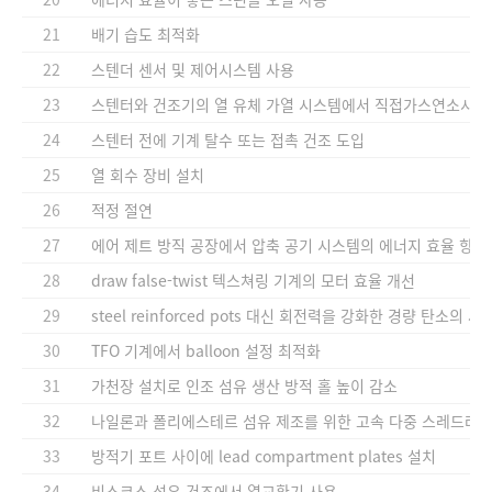
21
배기 습도 최적화
22
스텐더 센서 및 제어시스템 사용
23
스텐터와 건조기의 열 유체 가열 시스템에서 직접가스연소시스
24
스텐터 전에 기계 탈수 또는 접촉 건조 도입
25
열 회수 장비 설치
26
적정 절연
27
에어 제트 방직 공장에서 압축 공기 시스템의 에너지 효율 향상
28
draw false-twist 텍스쳐링 기계의 모터 효율 개선
29
steel reinforced pots 대신 회전력을 강화한 경량 탄소의 사
30
TFO 기계에서 balloon 설정 최적화
31
가천장 설치로 인조 섬유 생산 방적 홀 높이 감소
32
나일론과 폴리에스테르 섬유 제조를 위한 고속 다중 스레드라인
33
방적기 포트 사이에 lead compartment plates 설치
34
비스코스 섬유 건조에서 열교환기 사용