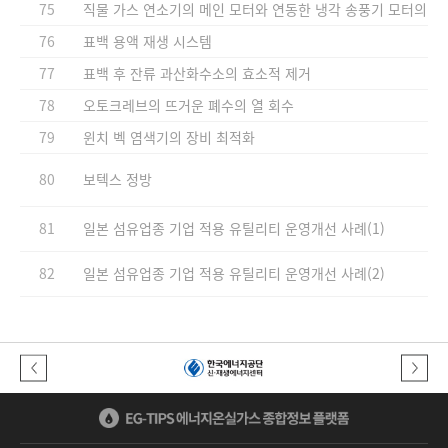
75
직물 가스 연소기의 메인 모터와 연동한 냉각 송풍기 모터의 에
76
표백 용액 재생 시스템
77
표백 후 잔류 과산화수소의 효소적 제거
78
오토크레브의 뜨거운 폐수의 열 회수
79
윈치 벡 염색기의 장비 최적화
80
보텍스 정방
81
일본 섬유업종 기업 적용 유틸리티 운영개선 사례(1)
82
일본 섬유업종 기업 적용 유틸리티 운영개선 사례(2)
이전버튼
다음버튼