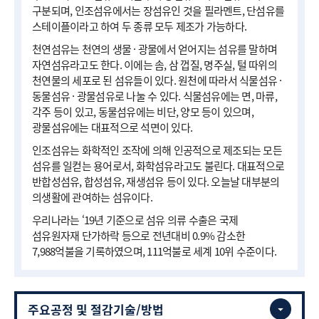
구분되며, 인조섬유에서는 장섬유인 것을 필라멘트, 단섬유를
스테이플이라고 하여 두 종류 모두 제조가 가능하다.
천연섬유는 천연의 생물 · 광물에서 얻어지는 섬유를 말하며
자연섬유라고도 한다. 이에는 솜, 삼 껍질, 명주실, 털 따위의
천연물의 세포로 된 섬유들이 있다. 원천에 따라서 식물섬유 ·
동물섬유 · 광물섬유로 나눌 수 있다. 식물섬유에는 면, 마류,
각주 등이 있고, 동물섬유에는 비단, 양모 등이 있으며,
광물섬유에는 대표적으로 석면이 있다.
인조섬유는 화학적인 조작에 의해 인공적으로 제조되는 모든
섬유를 일컫는 용어로서, 화학섬유라고도 불린다. 대표적으로
반합성섬유, 합성섬유, 재생섬유 등이 있다. 오늘날 대부분의
의생활에 관여하는 섬유이다.
우리나라는 ‘19년 기준으로 섬유 의류 수출은 국제
섬유원자재 단가하락 등으로 전년대비 0.9% 감소한
7,988억불을 기록하였으며, 111억불로 세계 10위 수준이다.