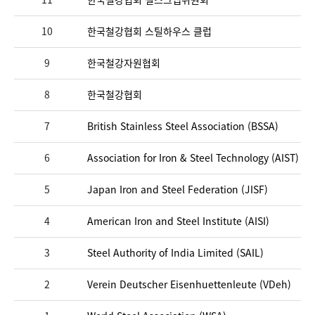
10
한국철강협회 스틸하우스 클럽
9
한국철강자원협회
8
한국철강협회
7
British Stainless Steel Association (BSSA)
6
Association for Iron & Steel Technology (AIST)
5
Japan Iron and Steel Federation (JISF)
4
American Iron and Steel Institute (AISI)
3
Steel Authority of India Limited (SAIL)
2
Verein Deutscher Eisenhuettenleute (VDeh)