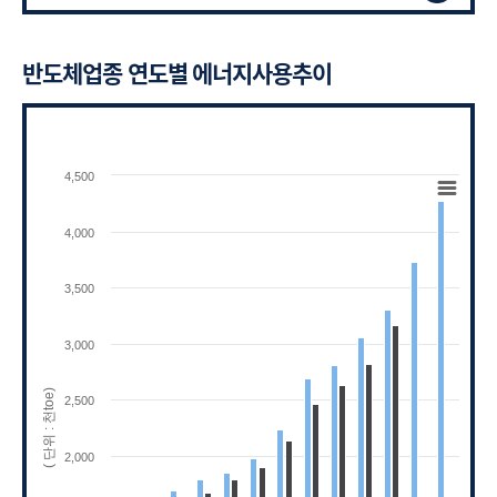
반도체업종 연도별 에너지사용추이
Chart
4,500
Bar chart with 2 data series.
View as data table, Chart
4,000
The chart has 1 X axis displaying categories.
The chart has 1 Y axis displaying ( 단위 : 천toe
3,500
3,000
( 단위 : 천toe)
2,500
2,000