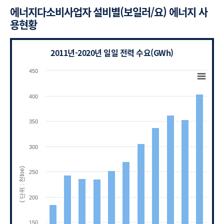
에너지다소비사업자 설비별(보일러/요) 에너지 사
용현황
2011년-2020년 일일 전력 수요(GWh)
Chart
450
Bar chart with 3 data series.
View as data table, Chart
400
The chart has 1 X axis displaying categories.
The chart has 1 Y axis displaying ( 단위 : 천toe
350
300
( 단위 : 천toe)
250
200
150