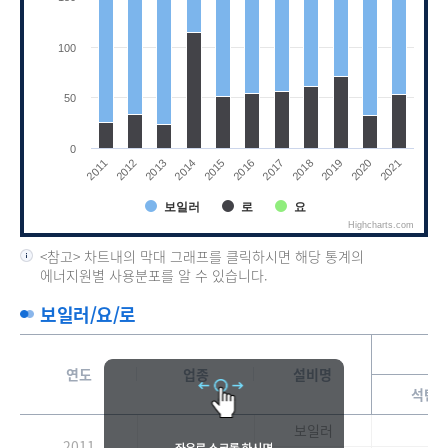
100
50
0
2020
2013
2017
2021
2014
2018
2011
2015
2019
2012
2016
보일러
로
요
Highcharts.com
End of interactive chart.
<참고> 차트내의 막대 그래프를 클릭하시면 해당 통계의
에너지원별 사용분포를 알 수 있습니다.
보일러/요/로
연도
업종
설비명
석탄
보일러
-
2011