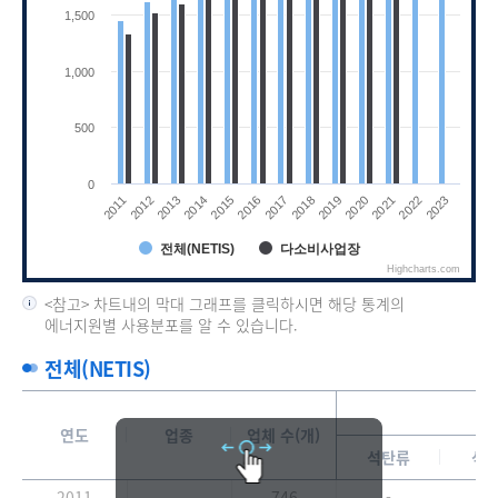
1,500
1,000
500
0
2023
2016
2022
2015
2021
2014
2020
2013
2019
2012
2018
2011
2017
전체(NETIS)
다소비사업장
Highcharts.com
End of interactive chart.
<참고> 차트내의 막대 그래프를 클릭하시면 해당 통계의
에너지원별 사용분포를 알 수 있습니다.
전체(NETIS)
연도
업종
업체 수(개)
석탄류
석
2011
746
-
5.