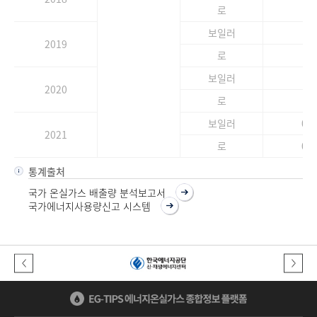
로
-
보일러
-
2019
로
-
보일러
-
2020
로
-
보일러
0
2021
로
0
통계출처
국가 온실가스 배출량 분석보고서
국가에너지사용량신고 시스템
이전버튼
다음버튼